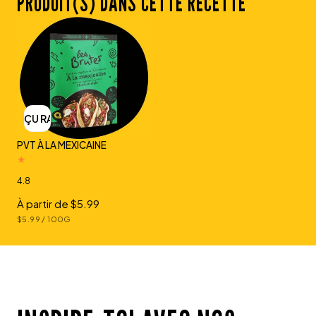
PRODUIT(S) DANS CETTE RECETTE
APERÇU RAPIDE
PVT À LA MEXICAINE
4.8
Prix
À partir de $5.99
PRIX
PAR
$5.99
/
100G
régulier
UNITAIRE