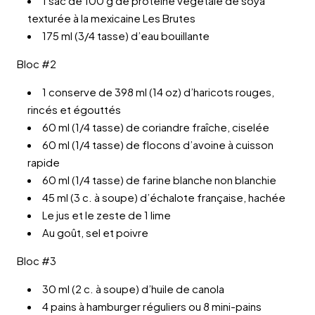
1 sac de 100 g de protéine végétale de soya
texturée à la mexicaine Les Brutes
175 ml (3/4 tasse) d’eau bouillante
Bloc #2
1 conserve de 398 ml (14 oz) d’haricots rouges,
rincés et égouttés
60 ml (1/4 tasse) de coriandre fraîche, ciselée
60 ml (1/4 tasse) de flocons d’avoine à cuisson
rapide
60 ml (1/4 tasse) de farine blanche non blanchie
45 ml (3 c. à soupe) d’échalote française, hachée
Le jus et le zeste de 1 lime
Au goût, sel et poivre
Bloc #3
30 ml (2 c. à soupe) d’huile de canola
4 pains à hamburger réguliers ou 8 mini-pains