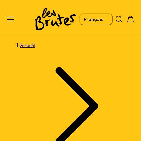
L
Panier
Français
A
Accueil
N
G
U
E