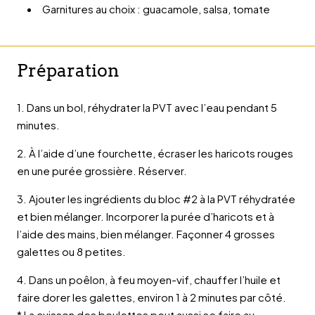
Garnitures au choix : guacamole, salsa, tomate
Préparation
1. Dans un bol, réhydrater la PVT avec l’eau pendant 5
minutes.
2. À l’aide d’une fourchette, écraser les haricots rouges
en une purée grossière. Réserver.
3. Ajouter les ingrédients du bloc #2 à la PVT réhydratée
et bien mélanger. Incorporer la purée d’haricots et à
l’aide des mains, bien mélanger. Façonner 4 grosses
galettes ou 8 petites.
4. Dans un poêlon, à feu moyen-vif, chauffer l’huile et
faire dorer les galettes, environ 1 à 2 minutes par côté.
* La cuisson des boulettes peut aussi se faire au