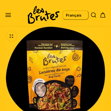
L
Panier
Français
A
N
G
U
E