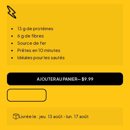
la
la
quantité
quantité
pour
pour
PVT
PVT
Lanières
Lanières
13 g de protéines
de
de
6 g de fibres
soya
soya
Source de fer
Prêtes en 10 minutes
Idéales pour les sautés
AJOUTER AU PANIER
— $9.99
NOTIFY ME
Livrée le : jeu. 13 août - lun. 17 août