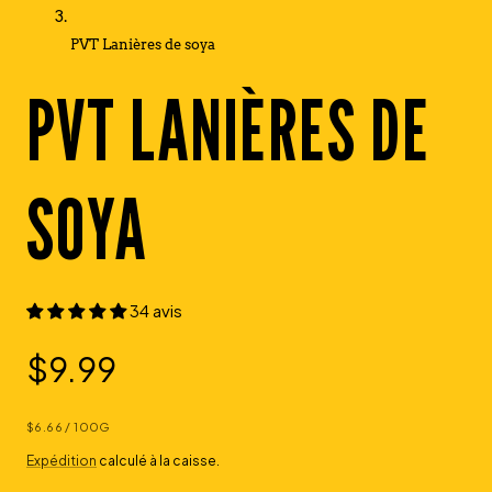
PVT Lanières de soya
PVT LANIÈRES DE
SOYA
34 avis
Prix
$9.99
PRIX
PAR
$6.66
/
100G
UNITAIRE
régulier
Expédition
calculé à la caisse.